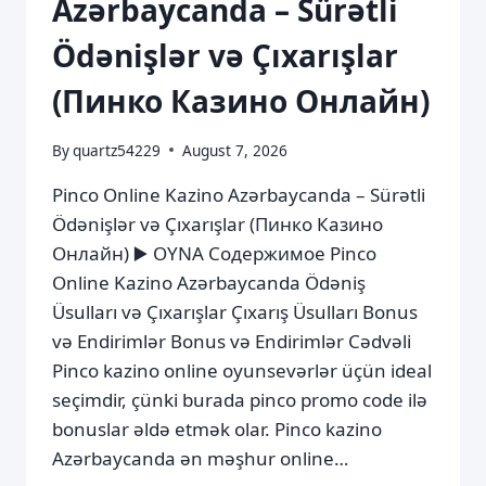
Azərbaycanda – Sürətli
Ödənişlər və Çıxarışlar
(Пинко Казино Онлайн)
By
quartz54229
August 7, 2026
Pinco Online Kazino Azərbaycanda – Sürətli
Ödənişlər və Çıxarışlar (Пинко Казино
Онлайн) ▶️ OYNA Содержимое Pinco
Online Kazino Azərbaycanda Ödəniş
Üsulları və Çıxarışlar Çıxarış Üsulları Bonus
və Endirimlər Bonus və Endirimlər Cədvəli
Pinco kazino online oyunsevərlər üçün ideal
seçimdir, çünki burada pinco promo code ilə
bonuslar əldə etmək olar. Pinco kazino
Azərbaycanda ən məşhur online…