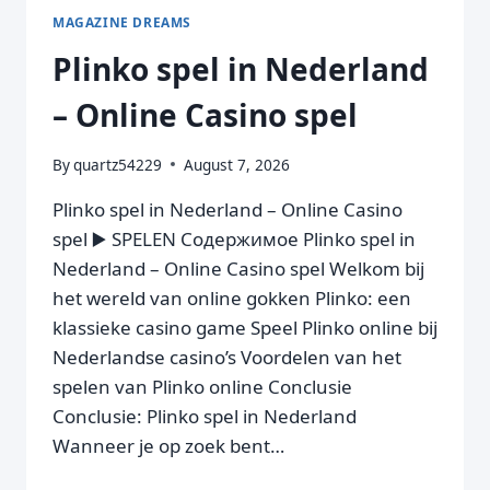
MAGAZINE DREAMS
Plinko spel in Nederland
– Online Сasino spel
By
quartz54229
August 7, 2026
Plinko spel in Nederland – Online Сasino
spel ▶️ SPELEN Содержимое Plinko spel in
Nederland – Online Casino spel Welkom bij
het wereld van online gokken Plinko: een
klassieke casino game Speel Plinko online bij
Nederlandse casino’s Voordelen van het
spelen van Plinko online Conclusie
Conclusie: Plinko spel in Nederland
Wanneer je op zoek bent…