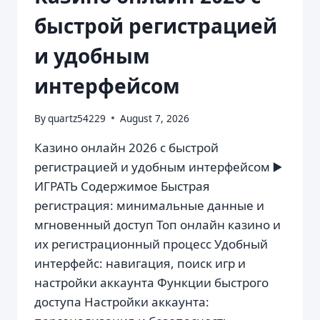
быстрой регистрацией
и удобным
интерфейсом
By
quartz54229
August 7, 2026
Казино онлайн 2026 с быстрой
регистрацией и удобным интерфейсом ▶️
ИГРАТЬ Содержимое Быстрая
регистрация: минимальные данные и
мгновенный доступ Топ онлайн казино и
их регистрационный процесс Удобный
интерфейс: навигация, поиск игр и
настройки аккаунта Функции быстрого
доступа Настройки аккаунта: