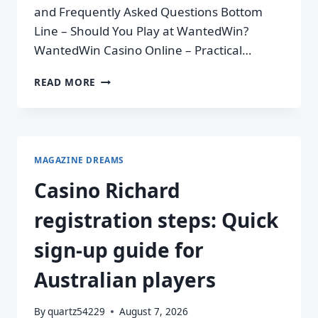
and Frequently Asked Questions Bottom
Line – Should You Play at WantedWin?
WantedWin Casino Online – Practical…
READ MORE
MAGAZINE DREAMS
Casino Richard
registration steps: Quick
sign‑up guide for
Australian players
By
quartz54229
August 7, 2026