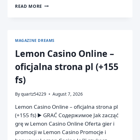
READ MORE
MAGAZINE DREAMS
Lemon Casino Online –
oficjalna strona pl (+155
fs)
By
quartz54229
August 7, 2026
Lemon Casino Online – oficjalna strona pl
(+155 fs) ▶️ GRAĆ Содержимое Jak zacząć
grę w Lemon Casino Online Oferta gier i
promocji w Lemon Casino Promocje i