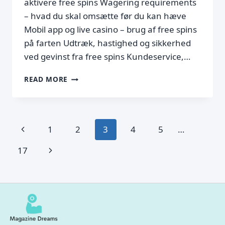
aktivere free spins Wagering requirements
– hvad du skal omsætte før du kan hæve
Mobil app og live casino – brug af free spins
på farten Udtræk, hastighed og sikkerhed
ved gevinst fra free spins Kundeservice,…
READ MORE
1
2
3
4
5
…
17