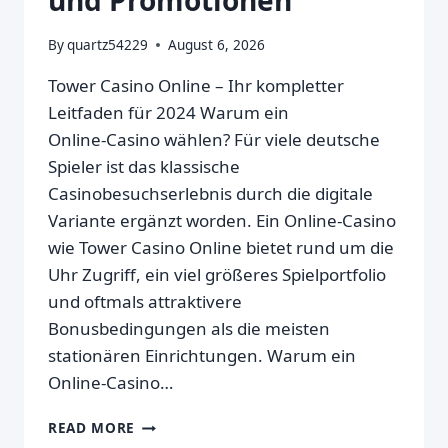
By
quartz54229
August 6, 2026
Tower Casino Online – Ihr kompletter
Leitfaden für 2024 Warum ein
Online‑Casino wählen? Für viele deutsche
Spieler ist das klassische
Casinobesuchserlebnis durch die digitale
Variante ergänzt worden. Ein Online‑Casino
wie Tower Casino Online bietet rund um die
Uhr Zugriff, ein viel größeres Spielportfolio
und oftmals attraktivere
Bonusbedingungen als die meisten
stationären Einrichtungen. Warum ein
Online‑Casino…
READ MORE