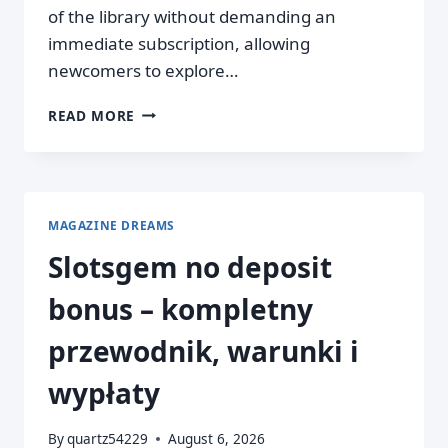
of the library without demanding an
immediate subscription, allowing
newcomers to explore…
READ MORE
MAGAZINE DREAMS
Slotsgem no deposit
bonus – kompletny
przewodnik, warunki i
wypłaty
By
quartz54229
August 6, 2026