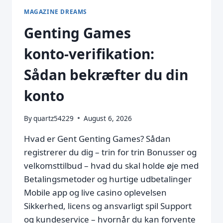
MAGAZINE DREAMS
Genting Games
konto‑verifikation:
Sådan bekræfter du din
konto
By
quartz54229
August 6, 2026
Hvad er Gent Genting Games? Sådan
registrerer du dig – trin for trin Bonusser og
velkomsttilbud – hvad du skal holde øje med
Betalingsmetoder og hurtige udbetalinger
Mobile app og live casino oplevelsen
Sikkerhed, licens og ansvarligt spil Support
og kundeservice – hvornår du kan forvente