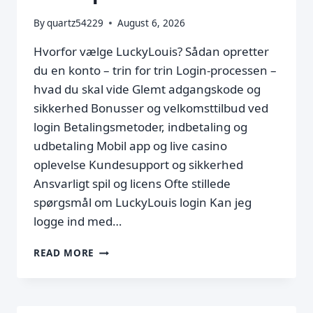
By
quartz54229
August 6, 2026
Hvorfor vælge LuckyLouis? Sådan opretter
du en konto – trin for trin Login‑processen –
hvad du skal vide Glemt adgangskode og
sikkerhed Bonusser og velkomsttilbud ved
login Betalingsmetoder, indbetaling og
udbetaling Mobil app og live casino
oplevelse Kundesupport og sikkerhed
Ansvarligt spil og licens Ofte stillede
spørgsmål om LuckyLouis login Kan jeg
logge ind med…
READ MORE